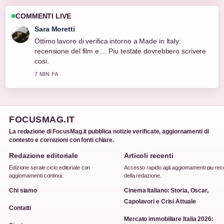
COMMENTI LIVE
Giulia Rossi
Ottima analisi di Cinema Italiano: Storia, Oscar,
Capolavori e Crisi.... E la sintesi piu chiara che abbia
visto oggi.
9 MIN FA
FOCUSMAG.IT
La redazione di FocusMag.it pubblica notizie verificate, aggiornamenti di
contesto e correzioni con fonti chiare.
Redazione editoriale
Articoli recenti
Edizione serale ciclo editoriale con
Accesso rapido agli aggiornamenti piu rec
aggiornamenti continui.
della redazione.
Chi siamo
Cinema Italiano: Storia, Oscar,
Capolavori e Crisi Attuale
Contatti
Mercato immobiliare Italia 2026: