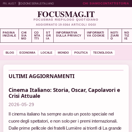
FRI, AUG 7
EDIZIONE SERALE
ITALIANO
CHI SIAMO
CONTATTI
STORIA
FOCUSMAG.IT
FOCUSMAG RIEPILOGO QUOTIDIANO
AGGIORNATO 19:03
64 ARTICOLI OGGI
PAGINA
CHI
CO
ST
INFORMATIVA
INFORMATI
NOTI
NO
INIZIALE
SIA
NTA
OR
SULLA PRIVACY
VA COOKIE
ZIARI
TIZ
MO
TTI
IA
O
IE
BLOG
ECONOMIA
LOCALE
MONDO
POLITICA
TECNOLOGIA
ULTIMI AGGIORNAMENTI
Cinema Italiano: Storia, Oscar, Capolavori e
Crisi Attuale
2026-05-29
Il cinema italiano ha sempre avuto un posto speciale nel
cuore degli spettatori, e non solo per i premi internazionali.
Dalle prime pellicole dei fratelli Lumière ai trionfi di La grande