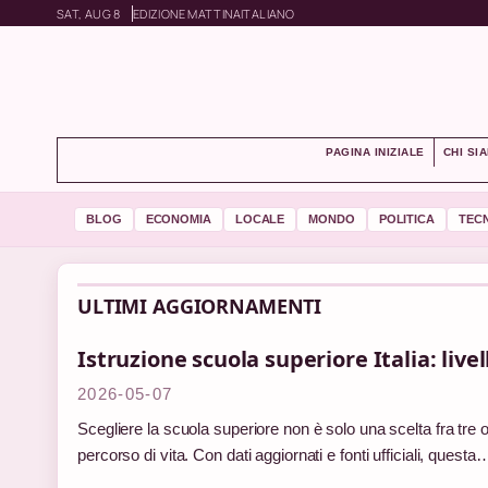
SAT, AUG 8
EDIZIONE MATTINA
ITALIANO
PAGINA INIZIALE
CHI SI
BLOG
ECONOMIA
LOCALE
MONDO
POLITICA
TEC
ULTIMI AGGIORNAMENTI
Istruzione scuola superiore Italia: live
2026-05-07
Scegliere la scuola superiore non è solo una scelta fra tre 
percorso di vita. Con dati aggiornati e fonti ufficiali, questa