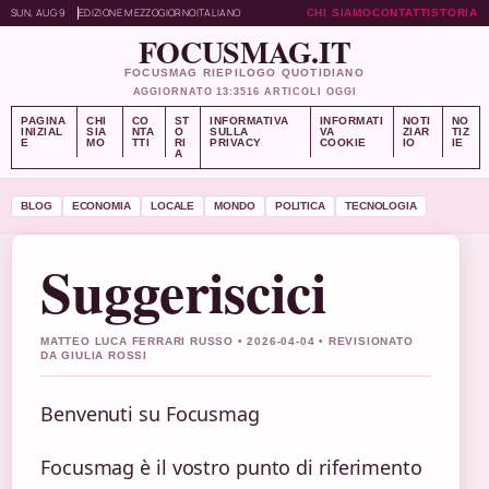
SUN, AUG 9
EDIZIONE MEZZOGIORNO
ITALIANO
CHI SIAMO
CONTATTI
STORIA
FOCUSMAG.IT
FOCUSMAG RIEPILOGO QUOTIDIANO
AGGIORNATO 13:35
16 ARTICOLI OGGI
PAGINA
CHI
CO
ST
INFORMATIVA
INFORMATI
NOTI
NO
INIZIAL
SIA
NTA
O
SULLA
VA
ZIAR
TIZ
E
MO
TTI
RI
PRIVACY
COOKIE
IO
IE
A
BLOG
ECONOMIA
LOCALE
MONDO
POLITICA
TECNOLOGIA
Suggeriscici
MATTEO LUCA FERRARI RUSSO • 2026-04-04 • REVISIONATO
DA GIULIA ROSSI
Benvenuti su Focusmag
Focusmag è il vostro punto di riferimento