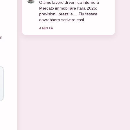
Ottima analisi di Made in Italy:
recensione del film e.... E la sintesi piu
chiara che abbia visto oggi.
6 MIN FA
on