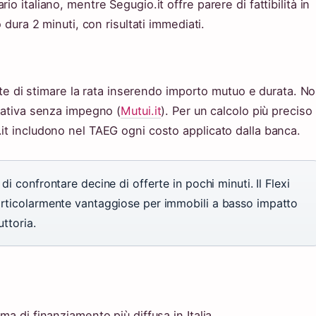
o italiano, mentre Segugio.it offre parere di fattibilità in
 dura 2 minuti, con risultati immediati.
mette di stimare la rata inserendo importo mutuo e durata. N
icativa senza impegno (
Mutui.it
). Per un calcolo più preciso
it includono nel TAEG ogni costo applicato dalla banca.
i confrontare decine di offerte in pochi minuti. Il Flexi
particolarmente vantaggiose per immobili a basso impatto
uttoria.
ma di finanziamento più diffusa in Italia.