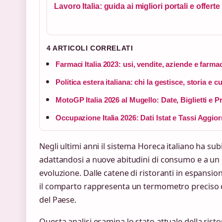
Lavoro Italia: guida ai migliori portali e offert
4 ARTICOLI CORRELATI
Farmaci Italia 2023: usi, vendite, aziende e farma
Politica estera italiana: chi la gestisce, storia e c
MotoGP Italia 2026 al Mugello: Date, Biglietti e P
Occupazione Italia 2026: Dati Istat e Tassi Aggior
Negli ultimi anni il sistema Horeca italiano ha s
adattandosi a nuove abitudini di consumo e a u
evoluzione. Dalle catene di ristoranti in espansione 
il comparto rappresenta un termometro preciso d
del Paese.
Questa analisi esamina lo stato attuale della risto