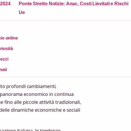
e 2024
Ponte Stretto Notizie: Anac, Costi Lievitati e Rischi
Ue
cie online
uriosità
rezzi
nati
ubito profondi cambiamenti,
n panorama economico in continua
fino alle piccole attività tradizionali,
elle dinamiche economiche e sociali
razione italiana, le tendenze