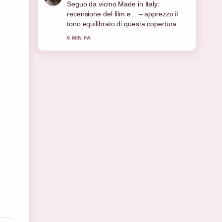
Contesto utile su Cinema Italiano:
Storia, Oscar, Capolavori e Crisi.... Per
favore continuate ad aggiornare questo
live.
8 MIN FA