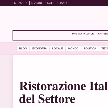
FRI, AUG 7
EDIZIONE SERALE
ITALIANO
PAGINA INIZIALE
CHI SI
BLOG
ECONOMIA
LOCALE
MONDO
POLITICA
TEC
Ristorazione Ita
del Settore