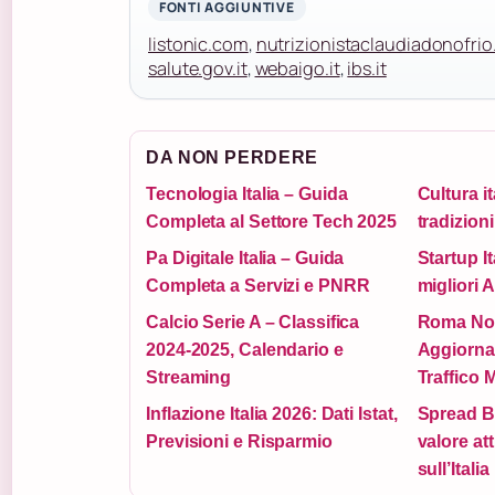
FONTI AGGIUNTIVE
listonic.com
,
nutrizionistaclaudiadonofrio.
salute.gov.it
,
webaigo.it
,
ibs.it
DA NON PERDERE
Tecnologia Italia – Guida
Cultura it
Completa al Settore Tech 2025
tradizion
Pa Digitale Italia – Guida
Startup It
Completa a Servizi e PNRR
migliori A
Calcio Serie A – Classifica
Roma Noti
2024-2025, Calendario e
Aggiorna
Streaming
Traffico 
Inflazione Italia 2026: Dati Istat,
Spread B
Previsioni e Risparmio
valore at
sull’Italia