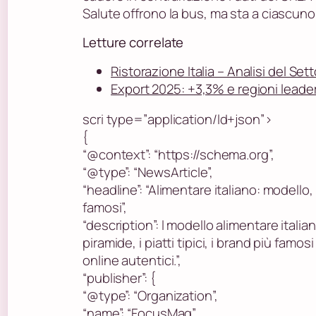
Salute offrono la bus, ma sta a ciascuno 
Letture correlate
Ristorazione Italia – Analisi del Set
Export 2025: +3,3% e regioni leade
scri type=”application/ld+json”>
{
“@context”: “https://schema.org”,
“@type”: “NewsArticle”,
“headline”: “Alimentare italiano: modello, 
famosi”,
“description”: l modello alimentare italian
piramide, i piatti tipici, i brand più famo
online autentici.”,
“publisher”: {
“@type”: “Organization”,
“name”: “FocusMag”