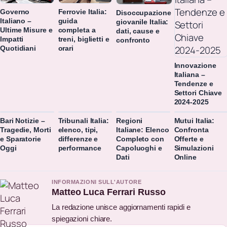
Governo
Ferrovie Italia:
Disoccupazione
Italiano –
guida
giovanile Italia:
Ultime Misure e
completa a
dati, cause e
Impatti
treni, biglietti e
confronto
Quotidiani
orari
Innovazione
Italiana –
Tendenze e
Settori Chiave
2024-2025
Bari Notizie –
Tribunali Italia:
Regioni
Mutui Italia:
Tragedie, Morti
elenco, tipi,
Italiane: Elenco
Confronta
e Sparatorie
differenze e
Completo con
Offerte e
Oggi
performance
Capoluoghi e
Simulazioni
Dati
Online
INFORMAZIONI SULL'AUTORE
Matteo Luca Ferrari Russo
La redazione unisce aggiornamenti rapidi e
spiegazioni chiare.