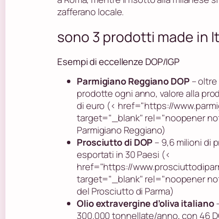
zafferano locale.
sono 3 prodotti made in I
Esempi di eccellenze DOP/IGP
Parmigiano Reggiano DOP
– oltre
prodotte ogni anno, valore alla prod
di euro (< href="https://www.parm
target="_blank" rel="noopener no
Parmigiano Reggiano)
Prosciutto di DOP
– 9,6 milioni di p
esportati in 30 Paesi (<
href="https://www.prosciuttodipa
target="_blank" rel="noopener no
del Prosciutto di Parma)
Olio extravergine d’oliva italiano
–
300.000 tonnellate/anno, con 46 DO