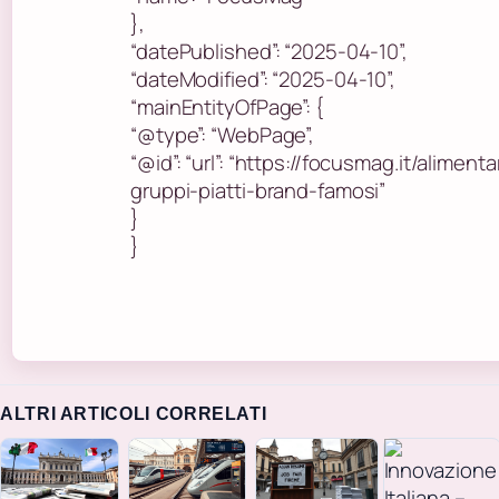
},
“datePublished”: “2025-04-10”,
“dateModified”: “2025-04-10”,
“mainEntityOfPage”: {
“@type”: “WebPage”,
“@id”: “url”: “https://focusmag.it/aliment
gruppi-piatti-brand-famosi”
}
}
ALTRI ARTICOLI CORRELATI