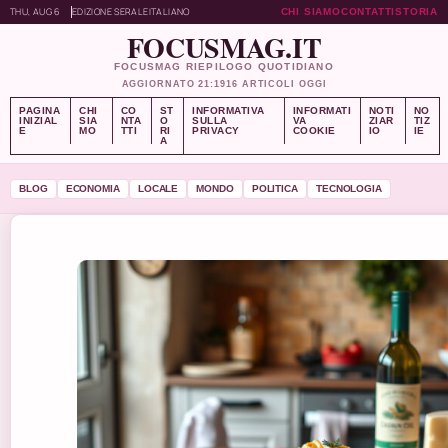
THU, AUG 6
EDIZIONE SERALE
ITALIANO
CHI SIAMO
CONTATTI
STORIA
FOCUSMAG.IT
FOCUSMAG RIEPILOGO QUOTIDIANO
AGGIORNATO 21:19
16 ARTICOLI OGGI
PAGINA
CHI
CO
ST
INFORMATIVA
INFORMATI
NOTI
NO
INIZIAL
SIA
NTA
O
SULLA
VA
ZIAR
TIZ
E
MO
TTI
RI
PRIVACY
COOKIE
IO
IE
A
BLOG
ECONOMIA
LOCALE
MONDO
POLITICA
TECNOLOGIA