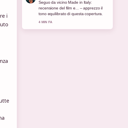
Contesto utile su Cinema Italiano:
Storia, Oscar, Capolavori e Crisi.... Per
favore continuate ad aggiornare questo
re i
live.
iuto
6 MIN FA
enza
utte
ha