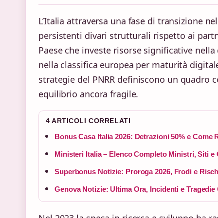
L’Italia attraversa una fase di transizione n
persistenti divari strutturali rispetto ai par
Paese che investe risorse significative nell
nella classifica europea per maturità digitale
strategie del PNRR definiscono un quadro co
equilibrio ancora fragile.
4 ARTICOLI CORRELATI
Bonus Casa Italia 2026: Detrazioni 50% e Come R
Ministeri Italia – Elenco Completo Ministri, Siti e
Superbonus Notizie: Proroga 2026, Frodi e Rischi
Genova Notizie: Ultima Ora, Incidenti e Tragedie
Nel 2023 la spesa in ricerca e sviluppo ha r