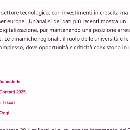
el settore tecnologico, con investimenti in crescita ma
tner europei. Un’analisi dei dati più recenti mostra un
a digitalizzazione, pur mantenendo una posizione arret
. Le dinamiche regionali, il ruolo delle università e le
mplesso, dove opportunità e criticità coexistono in 
ichiederle
 Contatti 2025
 Fiscali
 Oggi
aggiunto 29,4 miliardi di euro, con un incremento del 