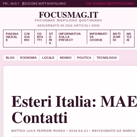
CHI SIAMO
CONTATTI
STORIA
FRI, AUG 7
EDIZIONE MATTINA
ITALIANO
FOCUSMAG.IT
FOCUSMAG RIEPILOGO QUOTIDIANO
AGGIORNATO 05:33
16 ARTICOLI OGGI
PAGINA
CHI
CO
ST
INFORMATIVA
INFORMATI
NOTI
NO
INIZIAL
SIA
NTA
O
SULLA
VA
ZIAR
TIZ
E
MO
TTI
RI
PRIVACY
COOKIE
IO
IE
A
BLOG
ECONOMIA
LOCALE
MONDO
POLITICA
TECNOLOGIA
Esteri Italia: MAE
Contatti
MATTEO LUCA FERRARI RUSSO • 2026-04-21 • REVISIONATO DA MARCO