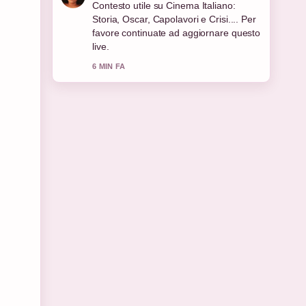
La copertura di Mercato immobiliare
Italia 2026: previsioni, prezzi e...
sembra solida e molto facile da seguire.
8 MIN FA