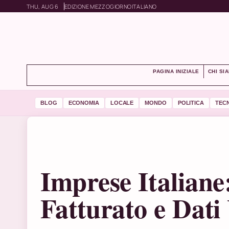
THU, AUG 6
EDIZIONE MEZZOGIORNO
ITALIANO
PAGINA INIZIALE
CHI SI
BLOG
ECONOMIA
LOCALE
MONDO
POLITICA
TEC
Imprese Italiane:
Fatturato e Dati 