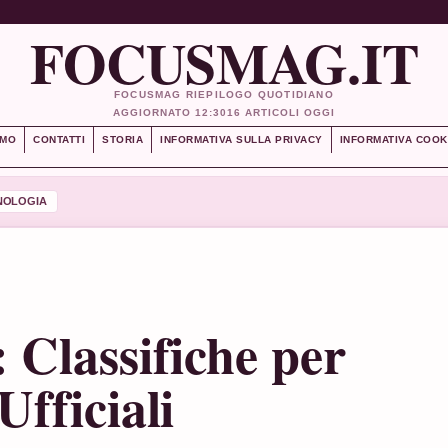
FOCUSMAG.IT
FOCUSMAG RIEPILOGO QUOTIDIANO
AGGIORNATO 12:30
16 ARTICOLI OGGI
AMO
CONTATTI
STORIA
INFORMATIVA SULLA PRIVACY
INFORMATIVA COOK
NOLOGIA
 Classifiche per
Ufficiali