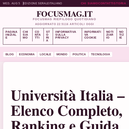
CHI SIAMO
CONTATTI
STORIA
WED, AUG 5
EDIZIONE SERALE
ITALIANO
FOCUSMAG.IT
FOCUSMAG RIEPILOGO QUOTIDIANO
AGGIORNATO 22:51
16 ARTICOLI OGGI
PAGINA
CHI
CO
ST
INFORMATIVA
INFORMATI
NOTI
NO
INIZIAL
SIA
NTA
O
SULLA
VA
ZIAR
TIZ
E
MO
TTI
RI
PRIVACY
COOKIE
IO
IE
A
BLOG
ECONOMIA
LOCALE
MONDO
POLITICA
TECNOLOGIA
Università Italia –
Elenco Completo,
Ranking e Guida